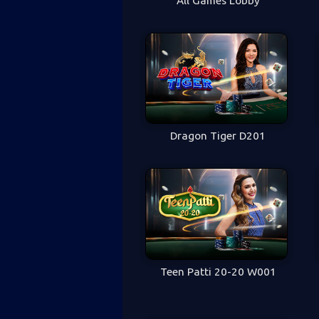
All Games Lobby
Dragon Tiger D201
Teen Patti 20-20 W001