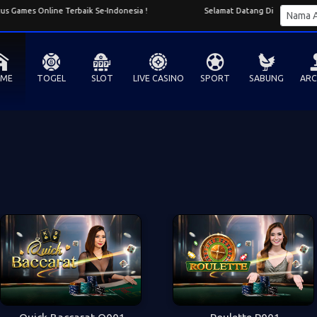
ames Online Terbaik Se-Indonesia !
Selamat Datang Di AXIATA4D Situs 
ME
TOGEL
SLOT
LIVE CASINO
SPORT
SABUNG
ARC