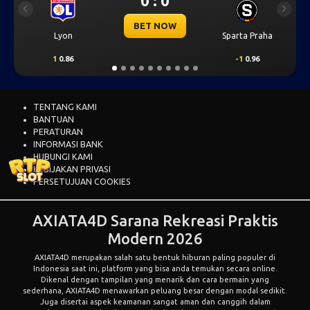
0 : 0
Previous
Next
BET NOW
Lyon
Sparta Praha
S
1
0.86
-1
0.96
TENTANG KAMI
BANTUAN
PERATURAN
INFORMASI BANK
HUBUNGI KAMI
KEBIJAKAN PRIVASI
PERSETUJUAN COOKIES
AXIATA4D Sarana Rekreasi Praktis
Modern 2026
AXIATA4D
merupakan salah satu bentuk hiburan paling populer di
Indonesia saat ini, platform yang bisa anda temukan secara online.
Dikenal dengan tampilan yang menarik dan cara bermain yang
sederhana, AXIATA4D menawarkan peluang besar dengan modal sedikit.
Juga disertai aspek keamanan sangat aman dan canggih dalam