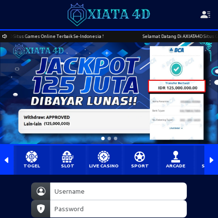
D Situs Games Online Terbaik Se-Indonesia !
Selamat Datang Di AXIATA4D Situs Game
TOGEL
SLOT
LIVE CASINO
SPORT
ARCADE
SABU