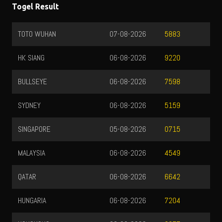
Togel Result
TOTO WUHAN
07-08-2026
5883
HK SIANG
06-08-2026
9220
BULLSEYE
06-08-2026
7598
SYDNEY
06-08-2026
5159
SINGAPORE
05-08-2026
0715
MALAYSIA
06-08-2026
4549
QATAR
06-08-2026
6642
HUNGARIA
06-08-2026
7204