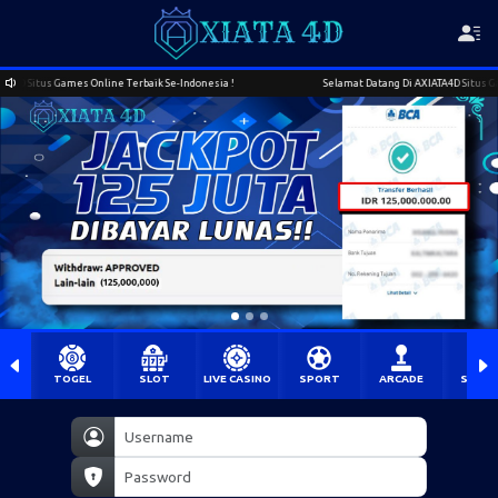
Games Online Terbaik Se-Indonesia !
Selamat Datang Di AXIATA4D Situs Games Online
TOGEL
SLOT
LIVE CASINO
SPORT
ARCADE
SABU