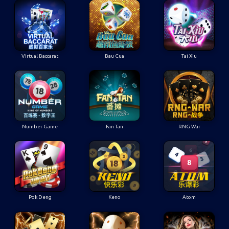
Virtual Baccarat
Bau Cua
Tai Xiu
Number Game
Fan Tan
RNG War
Pok Deng
Keno
Atom