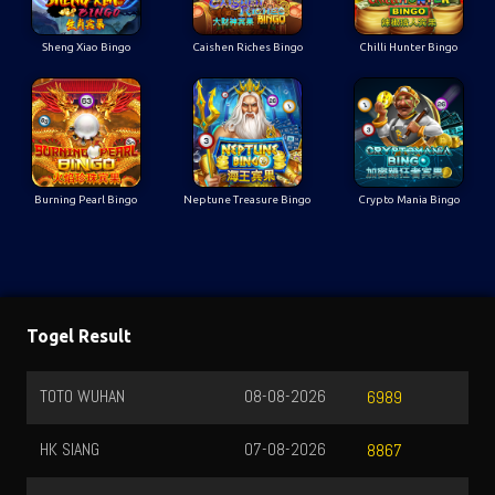
Sheng Xiao Bingo
Caishen Riches Bingo
Chilli Hunter Bingo
Burning Pearl Bingo
Neptune Treasure Bingo
Crypto Mania Bingo
Togel Result
TOTO WUHAN
08-08-2026
6989
HK SIANG
07-08-2026
8867