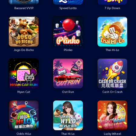
Baccarat VVIP
Speed Lotto
7 Up Down
Jogo Do Bicho
Plinko
Thai Hi-Lo
Nyan Cat
Out Run
Cash Or Crash
Odds HiLo
Thai Hi Lo
Lucky Wheel